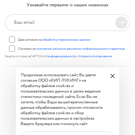
Узнавайте первыми о наших новинках
Даю согласие на
обработку персональных данных
Согласен на
получение рассылки рекламно-информационного характера
Защита от спама reCAPTCHA
Конфиденциальность
и
Условия использования
Продолжая использовать сайт, Вы даете
© 2026 Keep Looking Group. Все права защищены.
согласие ООО «КИП ЛУКИНГ» на
обработку файлов cookies и
Политика конфиденциальности
пользовательских данных в целях ведения
Условия акции
статистики посещений сайта. Если Вы не
хотите, чтобы Ваши вышеперечисленные
Часто задаваемые вопросы
данные обрабатывались, просим отключить
обработку файлов cookies и сбор
Способы оплаты:
пользовательских данных в настройках
Вашего браузера или покинуть сайт