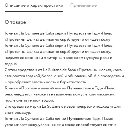
Описание и характеристики
Применение
О товаре
Гоммаж Ла Султане де Саба серии Путешествие Тадж-Палас
«Протеины шелка» деликатно скрабирует и очищает кожу
Гоммаж Ла Султане де Саба серии Путешествие Тадж-Палас
«Протеины шелка» деликатно скрабирует и очищает кожу,
наделяя ее нежным и приторным ароматом мускуса, розы и
ладана.
С этим средством от La Sultane de Saba «Протеины шелка», кожа
становится гладкой, более юной и обновленной. А в последствии
– приобретает эластичность и бархатистость.
Гоммаж «Протеины шелка» линии Путешествие в Тадж-Палас
рекомендуется наносить на влажную кожу легким массажем,
после смыть теплой водой.
Это средство марки La Sultane de Saba прекрасно подходит для
спа-процедур.
Гоммаж Ла Султане де Саба линии Путешествие Тадж-Палас
успокаивает кожу, увлажняя ее, а также способствуют снятию