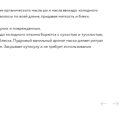
е органического масла ши и масла авокадо холодного
волосы по всей длине, придавая мягкость и блеск.
сухих и поврежденных.
адо холодного отжима борются с сухостью и тусклостью,
блеска. Пудровый ванильный аромат маски делает ритуал
. Закрывает кутикулу и не требует использования