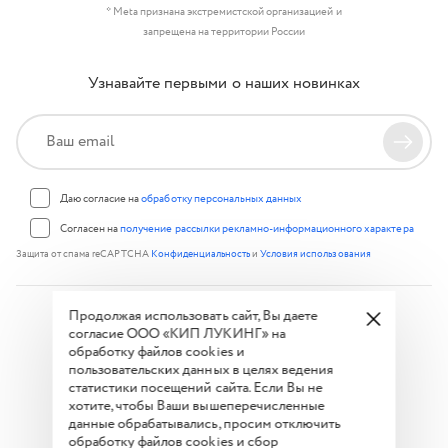
* Meta признана экстремистской организацией и
запрещена на территории России
Узнавайте первыми о наших новинках
Даю согласие на
обработку персональных данных
Согласен на
получение рассылки рекламно-информационного характера
Защита от спама reCAPTCHA
Конфиденциальность
и
Условия использования
Продолжая использовать сайт, Вы даете
© 2026 Keep Looking Group. Все права защищены.
согласие ООО «КИП ЛУКИНГ» на
обработку файлов cookies и
Политика конфиденциальности
пользовательских данных в целях ведения
Условия акции
статистики посещений сайта. Если Вы не
хотите, чтобы Ваши вышеперечисленные
Часто задаваемые вопросы
данные обрабатывались, просим отключить
обработку файлов cookies и сбор
Способы оплаты: