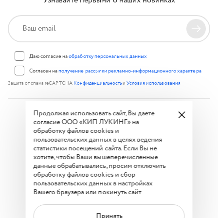
Узнавайте первыми о наших новинках
Даю согласие на
обработку персональных данных
Согласен на
получение рассылки рекламно-информационного характера
Защита от спама reCAPTCHA
Конфиденциальность
и
Условия использования
Продолжая использовать сайт, Вы даете
© 2026 Keep Looking Group. Все права защищены.
согласие ООО «КИП ЛУКИНГ» на
обработку файлов cookies и
Политика конфиденциальности
пользовательских данных в целях ведения
Условия акции
статистики посещений сайта. Если Вы не
хотите, чтобы Ваши вышеперечисленные
Часто задаваемые вопросы
данные обрабатывались, просим отключить
обработку файлов cookies и сбор
Способы оплаты:
пользовательских данных в настройках
Вашего браузера или покинуть сайт
Принять