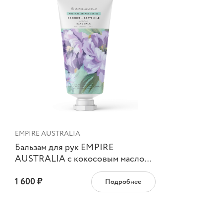
EMPIRE AUSTRALIA
Бальзам для рук EMPIRE
AUSTRALIA с кокосовым маслом
и козьим молоком, коллекция
1 600 ₽
AUSTRALIAN ART
Подробнее